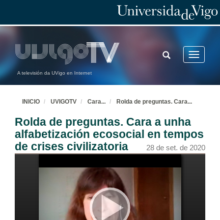
TOGGLE
Toggle
SEARCH
navigatio
A televisión da UVigo en Internet
INICIO
UVIGOTV
Cara
...
Rolda de preguntas. Cara
...
Rolda de preguntas. Cara a unha
alfabetización ecosocial en tempos
de crises civilizatoria
28 de set. de 2020