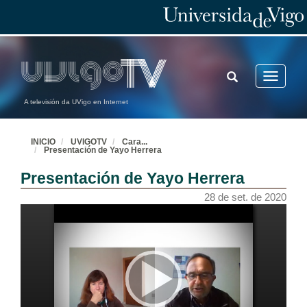
TOGGLE
Toggle
SEARCH
navigatio
A televisión da UVigo en Internet
INICIO
UVIGOTV
Cara
...
Presentación de Yayo Herrera
Presentación de Yayo Herrera
28 de set. de 2020