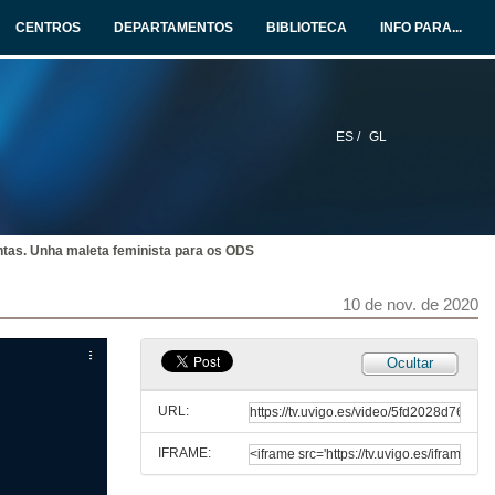
CENTROS
DEPARTAMENTOS
BIBLIOTECA
INFO PARA...
ES /
GL
ntas. Unha maleta feminista para os ODS
Inauguración da Xornada
10 de nov. de 2020
10 de nov. de 2020
Ocultar
Presentación da temática da xornada e da súa concreción en Galicia
Conference
URL:
10 de nov. de 2020
IFRAME:
Unha maleta feminista para os ODS