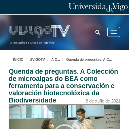
TOGGLE
Toggle
SEARCH
navigatio
A televisión da UVigo en Internet
INICIO
UVIGOTV
A C
...
Quenda de preguntas. A C
...
Quenda de preguntas. A Colección
de microalgas do BEA como
ferramenta para a conservación e
valoración biotecnolóxica da
Biodiversidade
8 de xuño de 2021