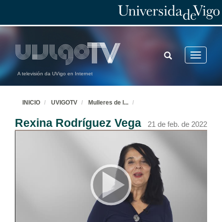
TOGGLE
Toggle
SEARCH
navigatio
A televisión da UVigo en Internet
INICIO
UVIGOTV
Mulleres de l
...
Rexina Rodríguez Vega
21 de feb. de 2022