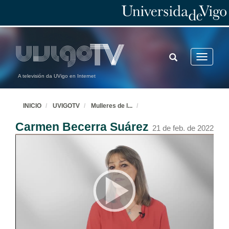
TOGGLE
Toggle
SEARCH
navigatio
A televisión da UVigo en Internet
INICIO
UVIGOTV
Mulleres de l
...
Carmen Becerra Suárez
21 de feb. de 2022