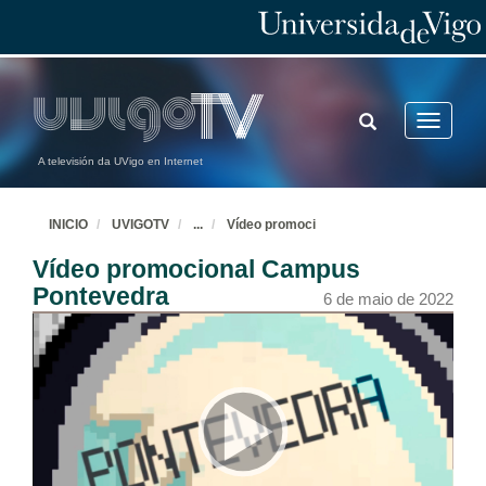
TOGGLE
Toggle
SEARCH
navigatio
A televisión da UVigo en Internet
INICIO
UVIGOTV
...
Vídeo promoci
Vídeo promocional Campus
Pontevedra
6 de maio de 2022