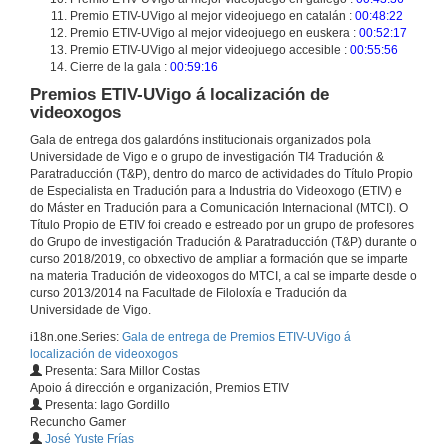
Premio ETIV-UVigo al mejor videojuego en catalán :
00:48:22
Premio ETIV-UVigo al mejor videojuego en euskera :
00:52:17
Premio ETIV-UVigo al mejor videojuego accesible :
00:55:56
Cierre de la gala :
00:59:16
Premios ETIV-UVigo á localización de
videoxogos
Gala de entrega dos galardóns institucionais organizados pola
Universidade de Vigo e o grupo de investigación TI4 Tradución &
Paratraducción (T&P), dentro do marco de actividades do Título Propio
de Especialista en Tradución para a Industria do Videoxogo (ETIV) e
do Máster en Tradución para a Comunicación Internacional (MTCI). O
Título Propio de ETIV foi creado e estreado por un grupo de profesores
do Grupo de investigación Tradución & Paratraducción (T&P) durante o
curso 2018/2019, co obxectivo de ampliar a formación que se imparte
na materia Tradución de videoxogos do MTCI, a cal se imparte desde o
curso 2013/2014 na Facultade de Filoloxía e Tradución da
Universidade de Vigo.
i18n.one.Series:
Gala de entrega de Premios ETIV-UVigo á
localización de videoxogos
Presenta: Sara Millor Costas
Apoio á dirección e organización, Premios ETIV
Presenta: Iago Gordillo
Recuncho Gamer
José Yuste Frías