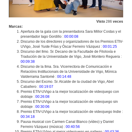
Visto
286
veces
Marcas:
Apertura de la gala con la presentadora Sara Millor Costas y el
presentador Iago Gordillo :
00:00:08
Discurso de los directores y organizadores de los Premios ETIV-
UVigo, José Yuste Frías y Óscar Ferreiro Vázquez :
00:01:25
Discurso del Ilmo. Sr. Decano de la Facultade de Filoloxía e
Tradución de la Universidade de Vigo, José Montero Reguera :
00:09:38
Discurso de la Ilma. Sra. Vicerrectora de Comunicación e
Relacións Institucionais de la Universidade de Vigo, Mónica
Valderrama Santomé :
00:14:48
Discurso del Excmo. Sr. Alcalde de la ciudad de Vigo, Abel
Caballero :
00:19:07
Premio ETIV-UVigo a la mejor localización de videojuego con
doblaje :
00:26:08
Premio ETIV-UVigo a la mejor localización de videojuego sin
doblaje :
00:30:06
Premio ETIV-UVigo a la mejor localización de videojuego Indie :
00:34:18
Pausa musical con Carmen Canal Blanco (vídeo) y Daniel
Ferreiro Vázquez (música) :
00:40:56
Premio ETIV-UVigo al mejor videojuego en gallego :
00:43:36