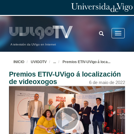
TOGGLE
Toggle
SEARCH
navigatio
A televisión da UVigo en Internet
INICIO
UVIGOTV
...
Premios ETIV-UVigo á loca
...
Premios ETIV-UVigo á localización
de videoxogos
6 de maio de 2022