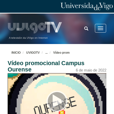
TOGGLE
Toggle
SEARCH
navigatio
A televisión da UVigo en Internet
INICIO
UVIGOTV
...
Vídeo prom
Vídeo promocional Campus
Ourense
6 de maio de 2022