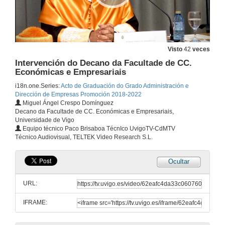
23 de xul. de 2022
Entrada do estudantado, profesorado e autoridades académicas
Visto
42
veces
23 de xul. de 2022
Intervención do Decano da Facultade de CC.
Económicas e Empresariais
Intervención da Concelleira de I+D e dinamización administrativa, Concello de Vigo
i18n.one.Series:
Acto de Graduación do Grado Administración e
Dirección de Empresas Promoción 2018-2022
23 de xul. de 2022
Miguel Ángel Crespo Domínguez
Decano da Facultade de CC. Económicas e Empresariais,
Universidade de Vigo
Intervención da madriña da promoción
Equipo técnico Paco Brisaboa TécnIco UvigoTV-CdMTV
Técnico Audiovisual, TELTEK Video Research S.L.
23 de xul. de 2022
Ocultar
Intervención do estudantado do Grao Administración e Dirección de Empresas Promoción 2018-2022
URL:
23 de xul. de 2022
IFRAME:
Peza musical