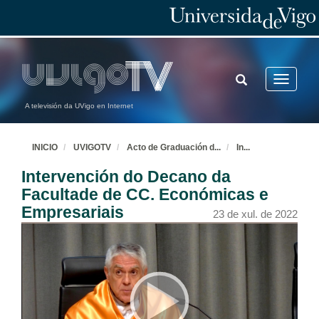
TOGGLE
Toggle
SEARCH
navigatio
A televisión da UVigo en Internet
INICIO
UVIGOTV
Acto de Graduación d
...
In
...
Intervención do Decano da
Facultade de CC. Económicas e
Empresariais
23 de xul. de 2022
Acto de Graduación do Grado Administración e Dirección de Empresas Promoción 2018-2022