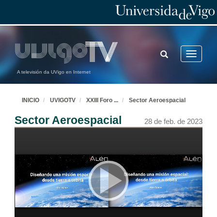
TOGGLE
Toggle
SEARCH
navigatio
A televisión da UVigo en Internet
INICIO
UVIGOTV
XXIII Foro
...
Sector Aeroespacial
Sector Aeroespacial
28 de feb. de 2023
Soft Skills & chat GPT
Xeiras pre-foro
6 de feb. de 2023
Afrontar unha entrevista de traballo: a importancia de saber comunicarse