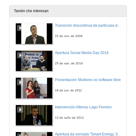
1 de mar. de 2023
Tamén che interesan
Proxectos innovadores no ámbito da enerxía e da sustentabilidade
Transición discontinua de partículas de microgel termosensible
2 de mar. de 2023
22 de nov. de 2006
Intelixencia Artificial e Ciberseguridade
Apertura Social Media Day 2016
2 de mar. de 2023
25 de xan. de 2016
Clausura do XXIII Foro Tecnolóxico de Emprego
Presentación 'Mulleres no software libre'
2 de mar. de 2023
19 de out. de 2011
Intervención Alfonso Lago Ferreiro
13 de xuño de 2012
Apertura da xornada "Smart-Energy, Smart-City"