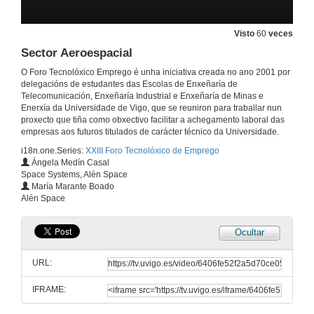
Xeiras pre-foro
15 de feb. de 2023
Visto
60
veces
Sector Aeroespacial
Inauguración do XXIII Foro Tecnolóxico de Emprego
O Foro Tecnolóxico Emprego é unha iniciativa creada no ano 2001 por
28 de feb. de 2023
delegacións de estudantes das Escolas de Enxeñaría de
Telecomunicación, Enxeñaría Industrial e Enxeñaría de Minas e
Enerxía da Universidade de Vigo, que se reuniron para traballar nun
Automatización de procesos
proxecto que tiña como obxectivo facilitar a achegamento laboral das
empresas aos futuros titulados de carácter técnico da Universidade.
28 de feb. de 2023
i18n.one.Series:
XXIII Foro Tecnolóxico de Emprego
Ángela Medín Casal
Space Systems, Alén Space
Realidade Virtual e Ciberseguridad
María Marante Boado
Alén Space
28 de feb. de 2023
Ocultar
Industria Automovilística
URL:
28 de feb. de 2023
IFRAME:
Machine Learning na Industria