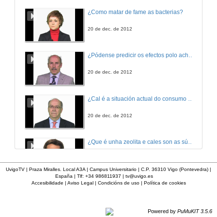
¿Como matar de fame as bacterias?
20 de dec. de 2012
¿Pódense predicir os efectos polo achegamento á Terra dos asteroides?
20 de dec. de 2012
¿Cal é a situación actual do consumo cinematográfico?
20 de dec. de 2012
¿Que é unha zeolita e cales son as súas aplicacións?
20 de dec. de 2012
UvigoTV | Praza Miralles. Local A3A | Campus Universitario | C.P. 36310 Vigo (Pontevedra) |
España | Tlf: +34 986811937 |
tv@uvigo.es
Accesibilidade
|
Aviso Legal
|
Condicións de uso
|
Política de cookies
¿Que é un páncreas artificial?
20 de dec. de 2012
Powered by
PuMuKIT 3.5.6