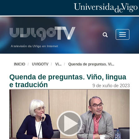
TOGGLE
Toggle
SEARCH
navigatio
A televisión da UVigo en Internet
INICIO
UVIGOTV
Vi
...
Quenda de preguntas. Vi
...
Quenda de preguntas. Viño, lingua
e tradución
9 de xuño de 2023