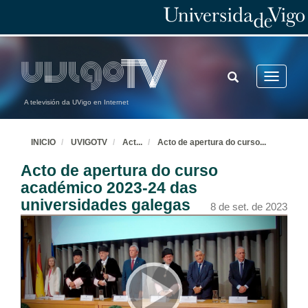
TOGGLE
Toggle
SEARCH
navigatio
A televisión da UVigo en Internet
INICIO
UVIGOTV
Act
...
Acto de apertura do curso
...
Acto de apertura do curso
académico 2023-24 das
universidades galegas
8 de set. de 2023