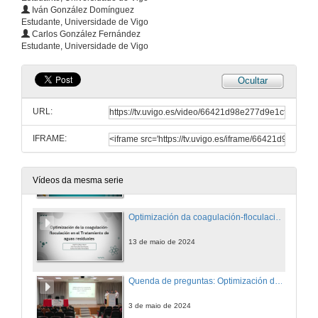
Iván González Domínguez
Estudante, Universidade de Vigo
Estudio cinético da reacción de descomposición do H2O2
Carlos González Fernández
Estudante, Universidade de Vigo
3 de maio de 2024
Ocultar
Quenda de preguntas: Estudio cinético da reacción de descomposición do H2O2
URL:
3 de maio de 2024
IFRAME:
Obtención de coagulantes a partir da médula de plátano
3 de maio de 2024
Vídeos da mesma serie
Optimización da coagulación-floculación no Tratamento de augas residuais: Explorando as condicións óptimas
13 de maio de 2024
Quenda de preguntas: Optimización da coagulación-floculación no Tratamento de augas residuais: Explorando as condicións óptimas
3 de maio de 2024