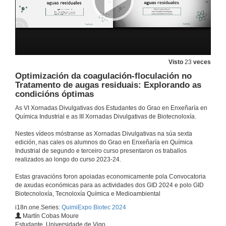
Quenda de preguntas: Estudio comparativo da capacidade de adsorción entre carbón activo e un bioadsorbente natural
3 de maio de 2024
Visto
23
veces
Extracción de fenois e evaluación da actividade antioxidante da casca de melón utilizando ultrasons
Optimización da coagulación-floculación no
13 de maio de 2024
Tratamento de augas residuais: Explorando as
condicións óptimas
As VI Xornadas Divulgativas dos Estudantes do Grao en Enxeñaría en
Quenda de preguntas: Extracción de fenois e evaluación da actividade antioxidante da casca de melón utilizando ultrasons
Química Industrial e as III Xornadas Divulgativas de Biotecnoloxía.
3 de maio de 2024
Nestes vídeos móstranse as Xornadas Divulgativas na súa sexta
edición, nas cales os alumnos do Grao en Enxeñaría en Química
Industrial de segundo e terceiro curso presentaron os traballos
Activación de "biochar" para o estudo da descoloración do azul de metileno
realizados ao longo do curso 2023-24.
3 de maio de 2024
Estas gravacións foron apoiadas economicamente pola Convocatoria
de axudas económicas para as actividades dos GID 2024 e polo GID
Biotecnoloxía, Tecnoloxía Química e Medioambiental
Quenda de preguntas: Activación de "biochar" para o estudo da descoloración do azul de metileno
i18n.one.Series:
QuimiExpo Biotec 2024
Martín Cobas Moure
3 de maio de 2024
Estudante, Universidade de Vigo