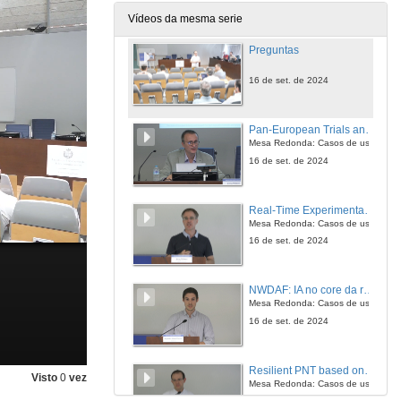
16 de set. de 2024
Vídeos da mesma serie
Preguntas
16 de set. de 2024
Pan-European Trials and Pilots: Highlights from 5G-PPP and work in SNS-JU towards 6G
Mesa Redonda: Casos de uso
16 de set. de 2024
Real-Time Experimentation Platform for sub-6GHz and Millimeter-Wave MIMO Systems
Mesa Redonda: Casos de uso
16 de set. de 2024
NWDAF: IA no core da rede
Mesa Redonda: Casos de uso
16 de set. de 2024
Resilient PNT based on 5G broadcast
Visto
0
vez
Mesa Redonda: Casos de uso
16 de set. de 2024