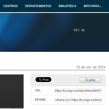
CENTROS
DEPARTAMENTOS
BIBLIOTECA
INFO PARA...
Apertura e introdución
16 de set. de 2024
ES /
GL
AI for an Energy-efficient 6G Radio Interface
16 de set. de 2024
Integrated Sensing and Communications for 6G
16 de set. de 2024
16 de set. de 2024
5G Advanced, o paso definitivo cara o 6G
Ocultar
16 de set. de 2024
URL:
IFRAME:
5G Broadcast