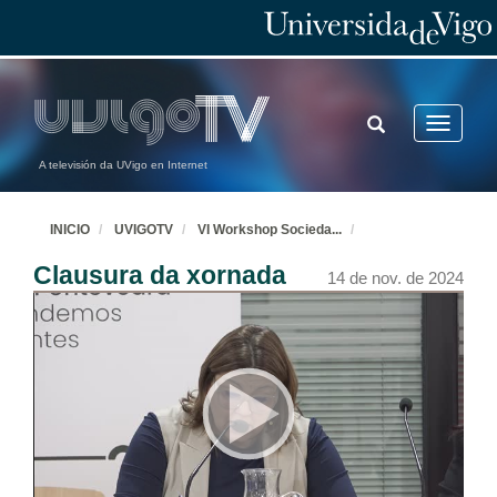
TOGGLE
Toggle
SEARCH
navigatio
A televisión da UVigo en Internet
INICIO
UVIGOTV
VI Workshop Socieda
...
Clausura da xornada
14 de nov. de 2024