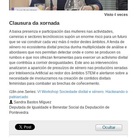
Visto
4
veces
Clausura da xornada
A baixa presenza e participación das mulleres nas actividades,
carreiras e sectores tecnóloxicos supón un enorme risco para un futuro
que se vai construir cada vez máis ó redor destes ámbitos. A fenda de
xénero no ecosistema dixital precisa dunha multiplicidade de análise e
abordaxes que nos permitan detectar onde e como se producen os
rumbos e que nos ofrezan ferramentas para exercer un activismo dixital
que contribúa a corrixir desigualdades. Este ano as intervencións
analizaron a aparición de prexuízos de xénero nas producións xeradas
por Intelixencia Artificial ao redor dos ámbitos STEM e alertaron sobre a
necesidade de involucrarnos na creación de contidos dixitais
feministas para combater as brechas de coñecemento.
i18n.one.Series:
VI Workshop Sociedade dixital e xénero. Hackeando o
patriarcado
Sandra Bastos Míguez
Presentación e apertura institucional
Deputada de Igualdade e Benestar Social da Deputación de
Pontevedra
14 de nov. de 2024
Ocultar
Presentación de Patricia Horrillo Guerra