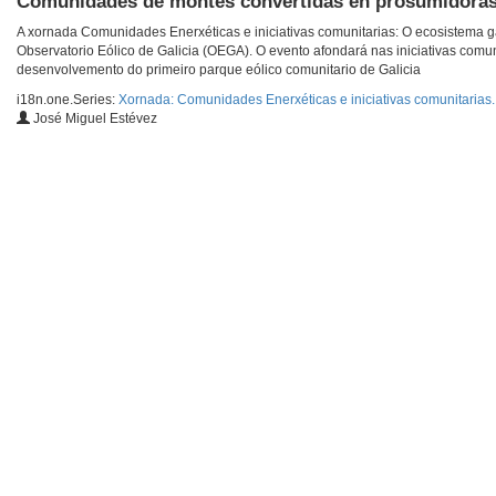
Comunidades de montes convertidas en prosumidoras
A xornada Comunidades Enerxéticas e iniciativas comunitarias: O ecosistema 
Observatorio Eólico de Galicia (OEGA). O evento afondará nas iniciativas comu
desenvolvemento do primeiro parque eólico comunitario de Galicia
i18n.one.Series:
Xornada: Comunidades Enerxéticas e iniciativas comunitarias
José Miguel Estévez