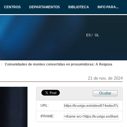
21 de nov. de 2024
CENTROS
DEPARTAMENTOS
BIBLIOTECA
INFO PARA...
Proxectos europeos con actores galegos: ALDEALIX
21 de nov. de 2024
ES /
GL
Proxectos europeos con actores galegos: CEL RURAL
21 de nov. de 2024
Comunidades de montes convertidas en prosumidoras: A Reigosa
Proxectos europeos con actores galegos: COMENERG
21 de nov. de 2024
21 de nov. de 2024
Proxectos europeos con actores galegos: EC4RURAL
Ocultar
21 de nov. de 2024
URL:
IFRAME:
Proxectos europeos con actores galegos: Quenda de preguntas