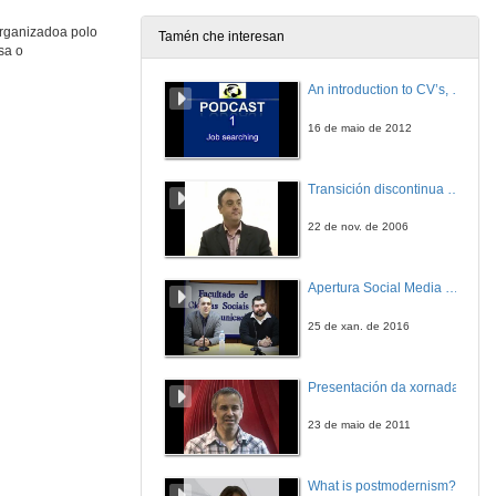
organizadoa polo
Tamén che interesan
sa o
Transición comunitaria en Mazaricos
An introduction to CV’s, letters, and job searching
21 de nov. de 2024
16 de maio de 2012
As traídas comunitarias do século XXI
Transición discontinua de partículas de microgel termosensible
21 de nov. de 2024
22 de nov. de 2006
Outras iniciativas comunitarias. Quenda de preguntas
Apertura Social Media Day 2016
21 de nov. de 2024
25 de xan. de 2016
Presentación da xornada
23 de maio de 2011
What is postmodernism?