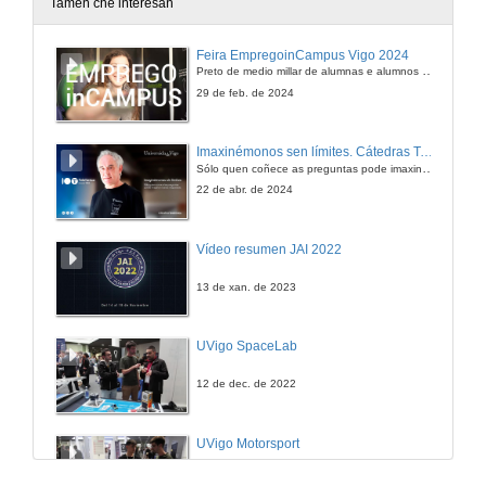
Tamén che interesan
Feira EmpregoinCampus Vigo 2024
Preto de medio millar de alumnas e alumnos buscan coñecer máis de preto as oportunidades que lles achegan as arredor de medio cento de empresas que participan na edición viguesa da feira. Xunto coa visita aos stands, durante a feria desenvólvense varias actividades complementarias, como obradoiros, conversas, mesas redondas ou o pasaporte de empregabilidade, un espazo no que poderán recibir asesoramento sobre o seu CV.
29 de feb. de 2024
Imaxinémonos sen límites. Cátedras Telefónica
Sólo quen coñece as preguntas pode imaxinar novas respostas
22 de abr. de 2024
Vídeo resumen JAI 2022
13 de xan. de 2023
UVigo SpaceLab
12 de dec. de 2022
UVigo Motorsport
12 de dec. de 2022