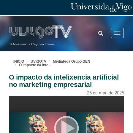
TOGGLE
Toggle
SEARCH
navigatio
A televisión da UVigo en Internet
INICIO
UVIGOTV
Mediateca Grupo GEN
O impacto da inte
...
O impacto da intelixencia artificial
no marketing empresarial
25 de mar. de 2025