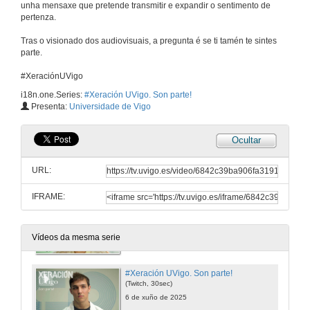
unha mensaxe que pretende transmitir e expandir o sentimento de
pertenza.
Tras o visionado dos audiovisuais, a pregunta é se ti tamén te sintes
parte.
#XeraciónUVigo
#Xeración UVigo. Son parte!
i18n.one.Series:
#Xeración UVigo. Son parte!
Campaña de comunicación 2025
Presenta:
Universidade de Vigo
6 de xuño de 2025
Ocultar
#Xeración UVigo. Son parte! (4K)
Calidade UHD 4K
URL:
6 de xuño de 2025
IFRAME:
#Xeración UVigo. Son parte!
Subtítulos en galego
6 de xuño de 2025
Vídeos da mesma serie
#Xeración UVigo. Son parte!
(Twitch, 30sec)
6 de xuño de 2025