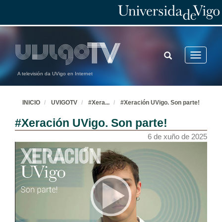
TOGGLE
Toggle
SEARCH
navigatio
A televisión da UVigo en Internet
INICIO
UVIGOTV
#Xera
...
#Xeración UVigo. Son parte!
#Xeración UVigo. Son parte!
6 de xuño de 2025