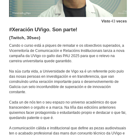
Visto
43
veces
#Xeración UVigo. Son parte!
(Twitch, 30sec)
Cando o curso está a piques de rematar e os obxectivos superados, a
Vicerreitoría de Comunicación e Relacións Institucionais lanza a nova
campaña da UVigo co gallo das PAU 2025 para que o relevo na
carreira universitaria quede garantido.
Na súa curta vida, a Universidade de Vigo xa é un referente polo pulo
das nosas persoas en investigación e en transferencia, que van
construíndo unha xeración importante para o desenvolvemento de
Galicia cun selo inconfundible de superación e de innovación
constante.
Cada un de nós ten o seu espazo no universo académico do que
transcenden o orgullo e a marca. Na liña das edicións anteriores
quixemos facer protagonista o estudantado propio e destacar o que fai,
quedando patente o que é.
A comunicación cálida e institucional que define as pezas audiovisuais
ten o acabado profesional das mans dun conxunto técnico da UVigo e