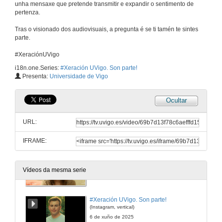
unha mensaxe que pretende transmitir e expandir o sentimento de
pertenza.
#Xeración UVigo. Son parte! (4K)
Tras o visionado dos audiovisuais, a pregunta é se ti tamén te sintes
Calidade UHD 4K
parte.
6 de xuño de 2025
#XeraciónUVigo
#Xeración UVigo. Son parte!
i18n.one.Series:
#Xeración UVigo. Son parte!
Subtítulos en galego
Presenta:
Universidade de Vigo
6 de xuño de 2025
Ocultar
#Xeración UVigo. Son parte!
(Twitch, 30sec)
URL:
6 de xuño de 2025
IFRAME:
#Xeración UVigo. Son parte! (4K)
(Twitch, 30sec)
Vídeos da mesma serie
6 de xuño de 2025
#Xeración UVigo. Son parte!
(Instagram, vertical)
6 de xuño de 2025