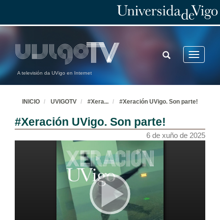
TOGGLE
Toggle
SEARCH
navigatio
A televisión da UVigo en Internet
INICIO
UVIGOTV
#Xera
...
#Xeración UVigo. Son parte!
#Xeración UVigo. Son parte!
6 de xuño de 2025