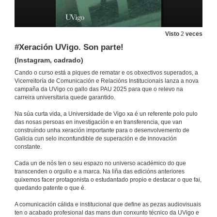
Visto
2
veces
#Xeración UVigo. Son parte!
(Instagram, cadrado)
Cando o curso está a piques de rematar e os obxectivos superados, a
Vicerreitoría de Comunicación e Relacións Institucionais lanza a nova
campaña da UVigo co gallo das PAU 2025 para que o relevo na
carreira universitaria quede garantido.
Na súa curta vida, a Universidade de Vigo xa é un referente polo pulo
das nosas persoas en investigación e en transferencia, que van
construíndo unha xeración importante para o desenvolvemento de
Galicia cun selo inconfundible de superación e de innovación
constante.
Cada un de nós ten o seu espazo no universo académico do que
transcenden o orgullo e a marca. Na liña das edicións anteriores
quixemos facer protagonista o estudantado propio e destacar o que fai,
quedando patente o que é.
#Xeración UVigo. Son parte!
Campaña de comunicación 2025
A comunicación cálida e institucional que define as pezas audiovisuais
6 de xuño de 2025
ten o acabado profesional das mans dun conxunto técnico da UVigo e