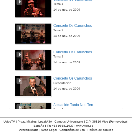
Tema 3
14 de nov. de 2009
Concerto Os Carunchos
Tema 2
14 de nov. de 2009
Concerto Os Carunchos
Tema 1
14 de nov. de 2009
Concerto Os Carunchos
Presentación
14 de nov. de 2009
Actuación Tanto Nos Ten
Tema 4
14 de nov. de 2009
UvigoTV | Praza Miralles. Local A3A | Campus Universitario | C.P. 36310 Vigo (Pontevedra) |
España | Tlf: +34 986811937 |
tv@uvigo.es
Accesibilidade
|
Aviso Legal
|
Condicións de uso
|
Política de cookies
Actuación Tanto Nos Ten