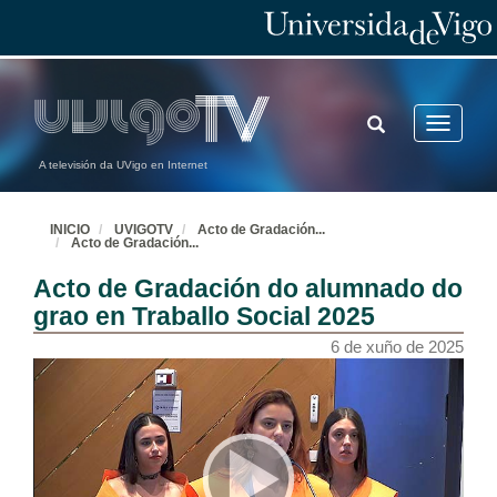
TOGGLE
Toggle
SEARCH
navigatio
A televisión da UVigo en Internet
INICIO
UVIGOTV
Acto de Gradación
...
Acto de Gradación
...
Acto de Gradación do alumnado do
grao en Traballo Social 2025
6 de xuño de 2025