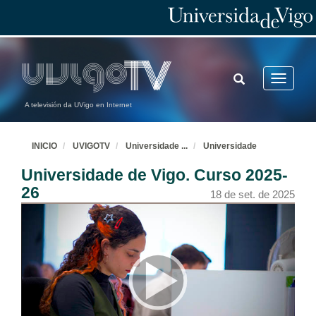
TOGGLE
Toggle
SEARCH
navigatio
A televisión da UVigo en Internet
INICIO
UVIGOTV
Universidade
...
Universidade
Universidade de Vigo. Curso 2025-
26
18 de set. de 2025