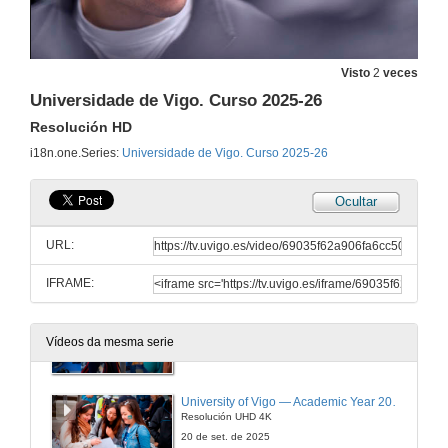
Universidade de Vigo. Curso 2025-26
Resolución HD
Visto
2
veces
18 de set. de 2025
Universidade de Vigo. Curso 2025-26
Resolución HD
Universidade de Vigo. Curso 2025-26
Resolución UHD 4K
i18n.one.Series:
Universidade de Vigo. Curso 2025-26
18 de set. de 2025
Ocultar
University of Vigo. Academic Year 2025-26
URL:
20 de set. de 2025
IFRAME:
University of Vigo. Academic Year 2025-26
Resolución HD
Vídeos da mesma serie
20 de set. de 2025
University of Vigo — Academic Year 2025-26
Resolución UHD 4K
20 de set. de 2025