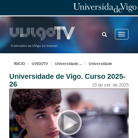
TOGGLE
Toggle
SEARCH
navigatio
A televisión da UVigo en Internet
INICIO
UVIGOTV
Universidade
...
Universidade
Universidade de Vigo. Curso 2025-
26
19 de set. de 2025
Universidade de Vigo. Curso 2025-26
18 de set. de 2025