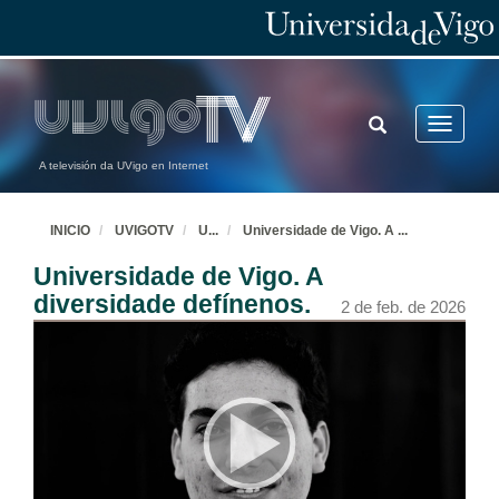
TOGGLE
Toggle
SEARCH
navigatio
A televisión da UVigo en Internet
INICIO
UVIGOTV
U
...
Universidade de Vigo. A
...
Universidade de Vigo. A
diversidade defínenos.
2 de feb. de 2026