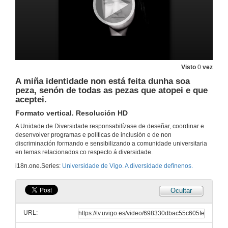
Visto
0
vez
A miña identidade non está feita dunha soa
peza, senón de todas as pezas que atopei e que
aceptei.
Formato vertical. Resolución HD
A Unidade de Diversidade responsabilízase de deseñar, coordinar e
desenvolver programas e políticas de inclusión e de non
discriminación formando e sensibilizando a comunidade universitaria
Universidade de Vigo. A diversidade defínenos.
en temas relacionados co respecto á diversidade.
Resolución HD
i18n.one.Series:
Universidade de Vigo. A diversidade defínenos.
2 de feb. de 2026
Ocultar
Universidade de Vigo. A diversidade defínenos.
Resolución UHD 4K
URL:
2 de feb. de 2026