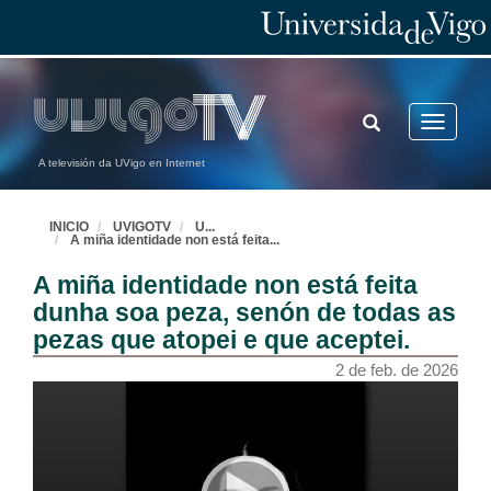
TOGGLE
Toggle
SEARCH
navigatio
A televisión da UVigo en Internet
INICIO
UVIGOTV
U
...
A miña identidade non está feita
...
A miña identidade non está feita
dunha soa peza, senón de todas as
pezas que atopei e que aceptei.
2 de feb. de 2026