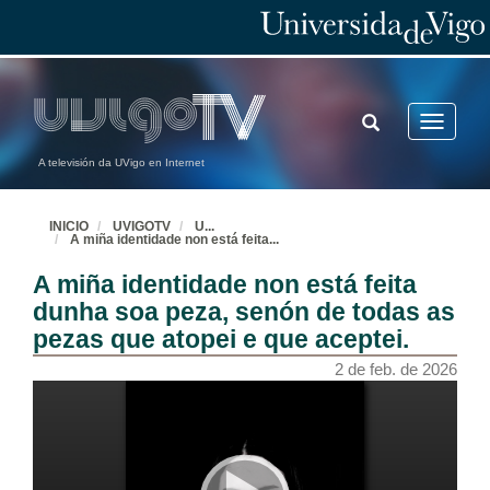
TOGGLE
Toggle
SEARCH
navigatio
A televisión da UVigo en Internet
INICIO
UVIGOTV
U
...
A miña identidade non está feita
...
A miña identidade non está feita
dunha soa peza, senón de todas as
pezas que atopei e que aceptei.
2 de feb. de 2026