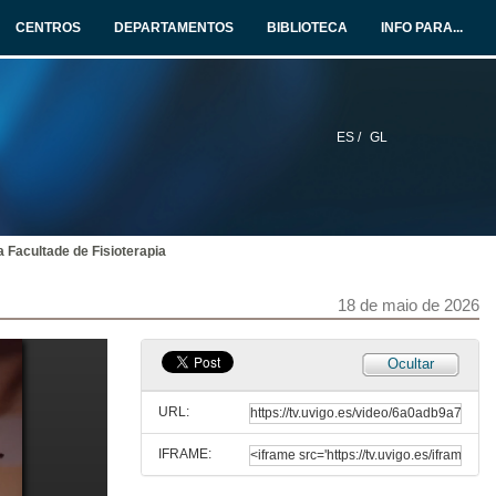
CENTROS
DEPARTAMENTOS
BIBLIOTECA
INFO PARA...
ES /
GL
a Facultade de Fisioterapia
18 de maio de 2026
Ocultar
URL:
IFRAME: