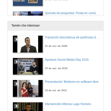
Quenda de preguntas. Posta en común para a conformación dunha Rede de Entidades Comunitarias pola Transición Enerxética
29 de maio de 2026
Tamén che interesan
Peche da xornada
Transición discontinua de partículas de microgel termosensible
29 de maio de 2026
22 de nov. de 2006
Apertura Social Media Day 2016
25 de xan. de 2016
Presentación 'Mulleres no software libre'
19 de out. de 2011
Intervención Alfonso Lago Ferreiro