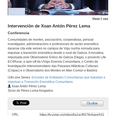
Quenda de preguntas. Participación pública e comunitaria na transición enerxética
Visto
0
vez
29 de maio de 2026
Intervención de Xoan Antón Pérez Lema
Conferencia
Intervención de Enrique Saez
Comunidades de montes, asociacións, cooperativas, persoal
Conferencia
investigador, administracións e profesionais do sector enerxético
29 de maio de 2026
daranse cita este venres no campus de Vigo nunha xornada para
impulsar a transición enerxética desde o rural de Galicia. A iniciativa,
impulsada polo Observatorio Eólico de Galicia (Oega), o proxecto Life
Intervención de Manuel Meixide
EC4Rural, a spin-off da UVigo Enerxía Comunitaria, o Centro de
Conferencia
Investigación Interuniversitario das Paisaxes Atlánticas Culturais
29 de maio de 2026
(Cispac) e o Observatorio dos Montes en Man Común e Baldíos
i18n.one.Series:
Encontro de Entidades Comunitarias que traballan e
impulsan a Transición Enerxética Comunitaria
Quenda de preguntas. O sector privado impulsando a transición enerxética
Xoan Antón Pérez Lema
Socio de Pérez-Lema Avogados
29 de maio de 2026
Ocultar
Intervención de Xavier Simón
Conferencia
URL:
29 de maio de 2026