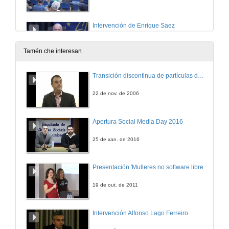
Intervención de Enrique Saez
Conferencia
29 de maio de 2026
Tamén che interesan
Intervención de Manuel Meixide
Transición discontinua de partículas de microgel termosensible
Conferencia
29 de maio de 2026
22 de nov. de 2006
Quenda de preguntas. O sector privado impulsando a transición enerxética
Apertura Social Media Day 2016
29 de maio de 2026
25 de xan. de 2016
Intervención de Xavier Simón
Presentación 'Mulleres no software libre'
Conferencia
29 de maio de 2026
19 de out. de 2011
Intervención de Enrique Gil Santos
Intervención Alfonso Lago Ferreiro
Conferencia
29 de maio de 2026