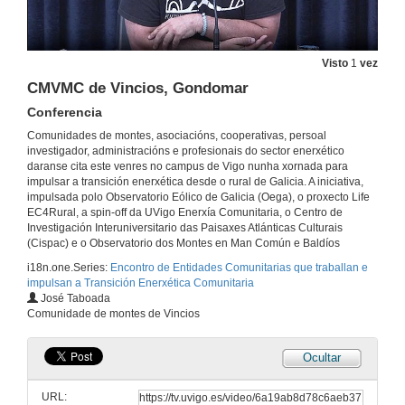
TAMEIGA
Conferencia
Visto
1
vez
29 de maio de 2026
CMVMC de Vincios, Gondomar
Conferencia
CMVMC de Puga
Comunidades de montes, asociacións, cooperativas, persoal
investigador, administracións e profesionais do sector enerxético
29 de maio de 2026
daranse cita este venres no campus de Vigo nunha xornada para
impulsar a transición enerxética desde o rural de Galicia. A iniciativa,
impulsada polo Observatorio Eólico de Galicia (Oega), o proxecto Life
CMVMC de Cabeiras
EC4Rural, a spin-off da UVigo Enerxía Comunitaria, o Centro de
Investigación Interuniversitario das Paisaxes Atlánticas Culturais
29 de maio de 2026
(Cispac) e o Observatorio dos Montes en Man Común e Baldíos
i18n.one.Series:
Encontro de Entidades Comunitarias que traballan e
impulsan a Transición Enerxética Comunitaria
Nosa Enerxía
José Taboada
Conferencia
Comunidade de montes de Vincios
29 de maio de 2026
Ocultar
Quenda de preguntas. Proxectos comunitarios de transición enerxética. Preguntas
URL:
29 de maio de 2026