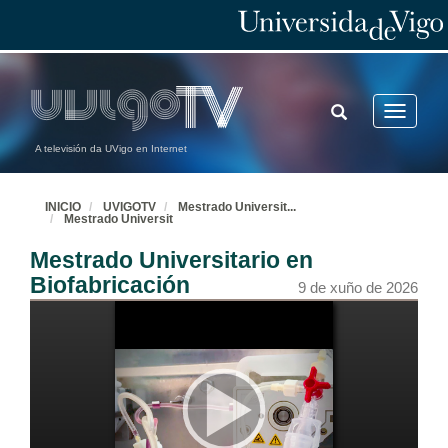
TOGGLE
Toggle
SEARCH
navigatio
A televisión da UVigo en Internet
INICIO
UVIGOTV
Mestrado Universit
...
Mestrado Universit
Mestrado Universitario en
Biofabricación
9 de xuño de 2026