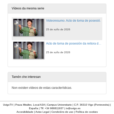
Vídeos da mesma serie
Videoresumo. Acto de toma de posesión da reitora da Universidade de Vigo. Período 2026-2032
25 de xuño de 2026
Acto de toma de posesión da reitora da Universidade de Vigo. Período 2026-2032
25 de xuño de 2026
Tamén che interesan
Non existen vídeos de estas características.
UvigoTV | Praza Miralles. Local A3A | Campus Universitario | C.P. 36310 Vigo (Pontevedra) |
España | Tlf: +34 986811937 |
tv@uvigo.es
Accesibilidade
|
Aviso Legal
|
Condicións de uso
|
Política de cookies