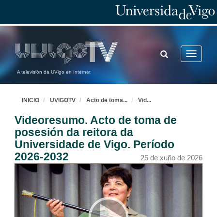
TOGGLE
Toggle
SEARCH
navigatio
A televisión da UVigo en Internet
INICIO
UVIGOTV
Acto de toma
...
Vid
...
Videoresumo. Acto de toma de
posesión da reitora da
Universidade de Vigo. Período
2026-2032
25 de xuño de 2026