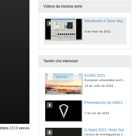
Vídeos da mesma serie
Introdución ó Sony Vegas Pro
4 de maio de 2011
Tamén che interesan
EUNIS 2023
European univesrities and the digital transformation: challenges and opportunities ahead
14 de xuño de 2023
Presentación do UM23, o novo monopraza de UVigo Motorsport
7 de xul. de 2023
Visto
3319
veces
G-Night 2023. Noite Galega das Persoas Investigadoras. Conciencias creativas
Centos de investigadoras e investigadores, decenas de actividades e sete cidades