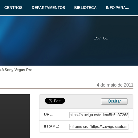
CENTROS
DEPARTAMENTOS
BIBLIOTECA
INFO PARA...
ES /
GL
n ó Sony Vegas Pro
4 de maio de 2011
Ocultar
URL:
IFRAME: