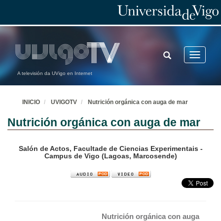
TOGGLE
Toggle
SEARCH
navigatio
A televisión da UVigo en Internet
INICIO
UVIGOTV
Nutrición orgánica con auga de mar
Nutrición orgánica con auga de mar
Salón de Actos, Facultade de Ciencias Experimentais -
Campus de Vigo (Lagoas, Marcosende)
Nutrición orgánica con auga 