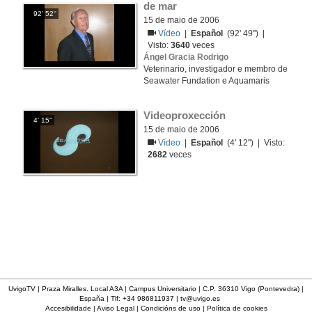
de mar
92' 52''
15 de maio de 2006
Vídeo
|
Español
(92' 49'') |
Visto:
3640
veces
Ángel Gracia Rodrigo
Veterinario, investigador e membro de
Seawater Fundation e Aquamaris
Videoproxección
4' 15''
15 de maio de 2006
Vídeo
|
Español
(4' 12'') | Visto:
2682
veces
UvigoTV | Praza Miralles. Local A3A | Campus Universitario | C.P. 36310 Vigo (Pontevedra) |
España | Tlf: +34 986811937 |
tv@uvigo.es
Accesibilidade
|
Aviso Legal
|
Condicións de uso
|
Política de cookies