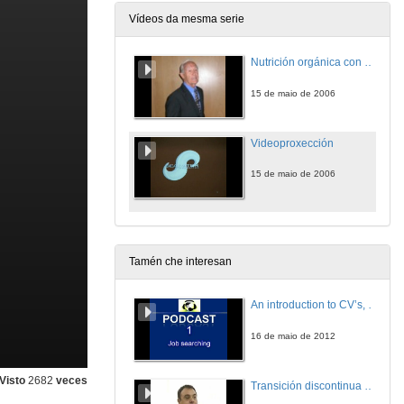
Vídeos da mesma serie
Nutrición orgánica con auga de mar
15 de maio de 2006
Videoproxección
15 de maio de 2006
Tamén che interesan
An introduction to CV’s, letters, and job searching
16 de maio de 2012
Visto
2682
veces
Transición discontinua de partículas de microgel termosensible