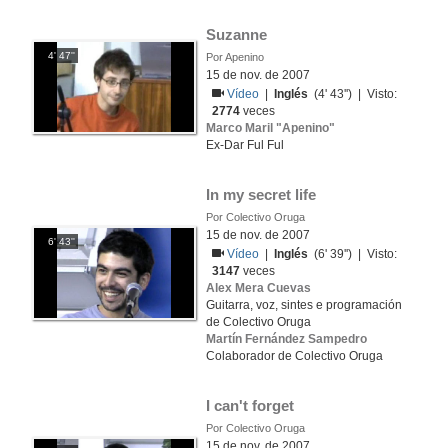
Suzanne
4' 47''
Por Apenino
15 de nov. de 2007
Vídeo
|
Inglés
(4' 43'') | Visto:
2774
veces
Marco Maril "Apenino"
Ex-Dar Ful Ful
In my secret life
Por Colectivo Oruga
15 de nov. de 2007
6' 43''
Vídeo
|
Inglés
(6' 39'') | Visto:
3147
veces
Alex Mera Cuevas
Guitarra, voz, sintes e programación
de Colectivo Oruga
Martín Fernández Sampedro
Colaborador de Colectivo Oruga
I can't forget
Por Colectivo Oruga
15 de nov. de 2007