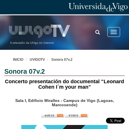
TOGGLE
Toggle
SEARCH
navigatio
A televisión da UVigo en Internet
INICIO
UVIGOTV
Sonora 07v.2
Sonora 07v.2
Concerto presentación do documental "Leonard
Cohen I´m your man"
Sala I, Edificio Miralles - Campus de Vigo (Lagoas,
Marcosende)