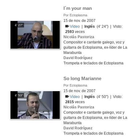
I´m your man
Por Ectoplasma
15 de nov. de 2007
4' 27''
Vídeo
|
Inglés
(4' 24'') | Visto:
2593
veces
Nicolás Pastoriza
Compositor e cantante galego, voz y
guitarra de Ectoplasma, ex-líder de La
Marabunta
David Rodríguez
Trompeta e teclados de Ectoplasma
So long Marianne
Por Ectoplasma
15 de nov. de 2007
4' 53''
Vídeo
|
Inglés
(4' 50'') | Visto:
2815
veces
Nicolás Pastoriza
Compositor e cantante galego, voz y
guitarra de Ectoplasma, ex-líder de La
Marabunta
David Rodríguez
Trompeta e teclados de Ectoplasma