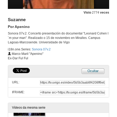
Visto
2774
veces
Suzanne
Por Apenino
Sonora 07v.2. Concerto presentación do documental "Leonard Cohen I
´m your man". Realizado o 15 de noviembro en Miralles. Campus
Lagoas-Marcosende. Universidade de Vigo
i18n.one.Series:
Sonora 07v.2
Marco Maril "Apenino"
Ex-Dar Ful Ful
Ocultar
Presentación de concertos
URL:
15 de nov. de 2007
IFRAME:
I´m your man
Por Ectoplasma
Vídeos da mesma serie
15 de nov. de 2007