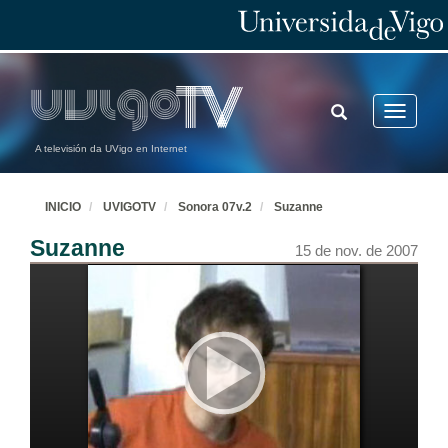
TOGGLE
Toggle
SEARCH
navigatio
A televisión da UVigo en Internet
INICIO
UVIGOTV
Sonora 07v.2
Suzanne
Suzanne
15 de nov. de 2007