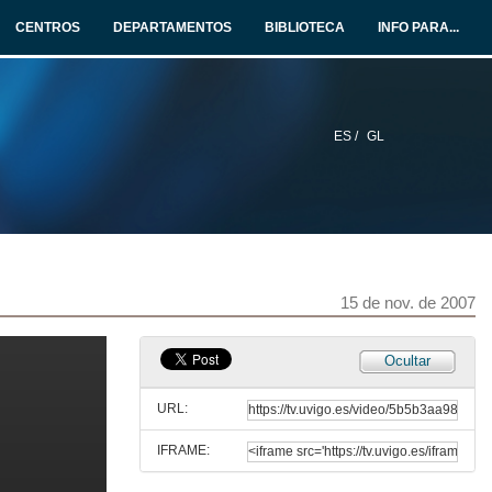
CENTROS
DEPARTAMENTOS
BIBLIOTECA
INFO PARA...
ES /
GL
15 de nov. de 2007
Ocultar
URL:
IFRAME:
Presentación de concertos