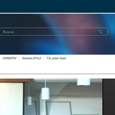
Buscar
Submit
UVIGOTV
Sonora 07v.2
I´m your man