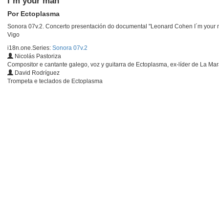
I´m your man
Por Ectoplasma
Sonora 07v.2. Concerto presentación do documental "Leonard Cohen I´m your
Vigo
i18n.one.Series:
Sonora 07v.2
Nicolás Pastoriza
Compositor e cantante galego, voz y guitarra de Ectoplasma, ex-líder de La Ma
David Rodríguez
Trompeta e teclados de Ectoplasma