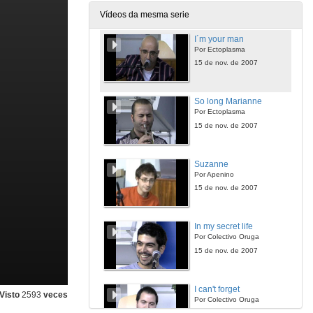
15 de nov. de 2007
Vídeos da mesma serie
I´m your man
Por Ectoplasma
15 de nov. de 2007
So long Marianne
Por Ectoplasma
15 de nov. de 2007
Suzanne
Por Apenino
15 de nov. de 2007
In my secret life
Por Colectivo Oruga
15 de nov. de 2007
I can't forget
Visto
2593
veces
Por Colectivo Oruga
15 de nov. de 2007