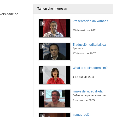
Tamén che interesan
versidade de
Presentación da xornada
23 de maio de 2011
Traducción editorial: calidade e xestión de proxectos
Apertura
17 de set. de 2007
What is postmodernism?
4 de out. de 2011
Imaxe de vídeo dixital
Definición e parámetros dunha imaxe dixital. Resolución e Aspecto. Profundidade da cor. Compresión. Frame por segundo. Entrelazado. Campos, cadros
7 de nov. de 2005
Inauguración