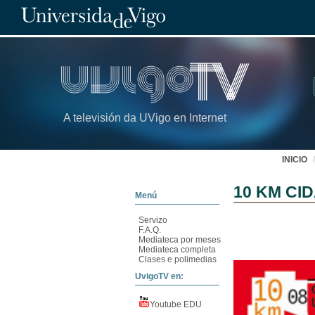
A televisión da UVigo en Internet
INICIO
10 KM CI
Menú
Servizo
F.A.Q.
Mediateca por meses
Mediateca completa
Clases e polimedias
UvigoTV en:
Youtube EDU