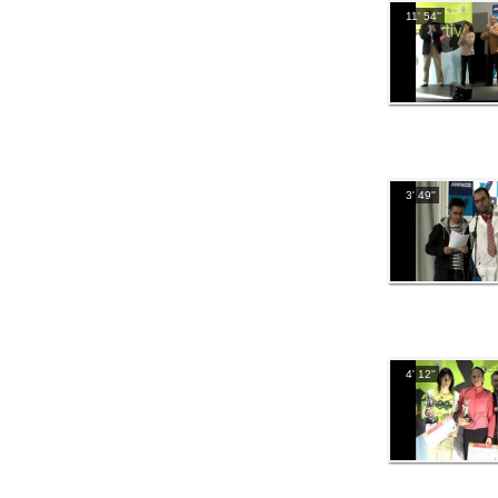
11' 54''
3' 49''
4' 12''