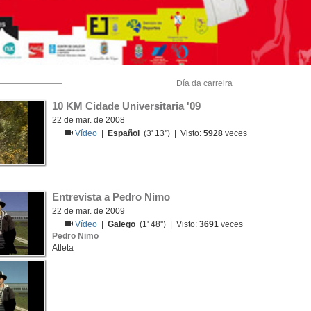
Día da carreira
10 KM Cidade Universitaria '09
22 de mar. de 2008
Vídeo
|
Español
(3' 13'') | Visto:
5928
veces
Entrevista a Pedro Nimo
22 de mar. de 2009
Vídeo
|
Galego
(1' 48'') | Visto:
3691
veces
Pedro Nimo
Atleta