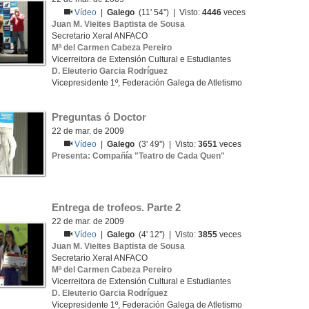
Vídeo
|
Galego
(11' 54'') | Visto:
4446
veces
Juan M. Vieites Baptista de Sousa
Secretario Xeral ANFACO
Mª del Carmen Cabeza Pereiro
Vicerreitora de Extensión Cultural e Estudiantes
D. Eleuterio Garcia Rodríguez
Vicepresidente 1º, Federación Galega de Atletismo
Preguntas ó Doctor
22 de mar. de 2009
Vídeo
|
Galego
(3' 49'') | Visto:
3651
veces
Presenta: Compañía "Teatro de Cada Quen"
Entrega de trofeos. Parte 2
22 de mar. de 2009
Vídeo
|
Galego
(4' 12'') | Visto:
3855
veces
Juan M. Vieites Baptista de Sousa
Secretario Xeral ANFACO
Mª del Carmen Cabeza Pereiro
Vicerreitora de Extensión Cultural e Estudiantes
D. Eleuterio Garcia Rodríguez
Vicepresidente 1º, Federación Galega de Atletismo