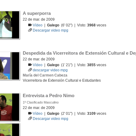
A superporra
22 de mar. de 2009
Vídeo
|
Galego
(6' 02'') | Visto:
3968
veces
Descargar video mpg
Despedida da Vicerreitora de Extensión Cultural e De
22 de mar. de 2009
Vídeo
|
Galego
(1' 21'') | Visto:
3855
veces
descargar video mpg
María del Carmen Cabeza
Vicerreitora de Extensión Cultural e Estudantes
Entrevista a Pedro Nimo
1º Clasificado Masculino
22 de mar. de 2009
Vídeo
|
Galego
(2' 01'') | Visto:
3109
veces
Descargar video mpg