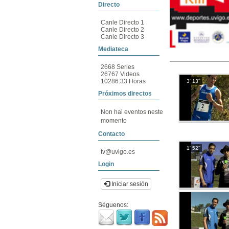
Directo
Canle Directo 1
Canle Directo 2
Canle Directo 3
Mediateca
2668 Series
26767 Videos
10286.33 Horas
3' 13''
Próximos directos
Non hai eventos neste
momento
Contacto
1' 52''
tv@uvigo.es
Login
Iniciar sesión
Séguenos: