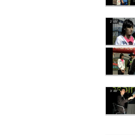
2' 05''
3' 48''