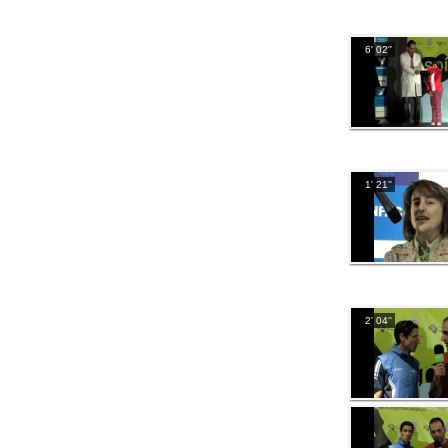
6' 02''
1' 21''
2' 04''