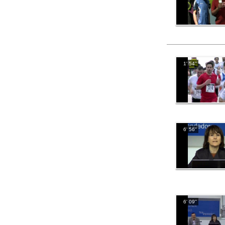
1' 54''
6' 56''
6' 09''