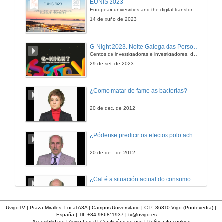
EUNIS 2023
European univesrities and the digital transformation: challenges and opportunities ahead
22 de mar. de 2009
14 de xuño de 2023
Entrega de trofeos. Parte 2
G-Night 2023. Noite Galega das Persoas Investigadoras. Conciencias creativas
Centos de investigadoras e investigadores, decenas de actividades e sete cidades
22 de mar. de 2009
29 de set. de 2023
A superporra
¿Como matar de fame as bacterias?
22 de mar. de 2009
20 de dec. de 2012
Despedida da Vicerreitora de Extensión Cultural e Deportes
¿Pódense predicir os efectos polo achegamento á Terra dos asteroides?
22 de mar. de 2009
20 de dec. de 2012
Entrevista a Pedro Nimo
¿Cal é a situación actual do consumo cinematográfico?
1º Clasificado Masculino
22 de mar. de 2009
20 de dec. de 2012
UvigoTV | Praza Miralles. Local A3A | Campus Universitario | C.P. 36310 Vigo (Pontevedra) |
España | Tlf: +34 986811937 |
tv@uvigo.es
Promocional 10 KM Cidade Universitaria
Accesibilidade
|
Aviso Legal
|
Condicións de uso
|
Política de cookies