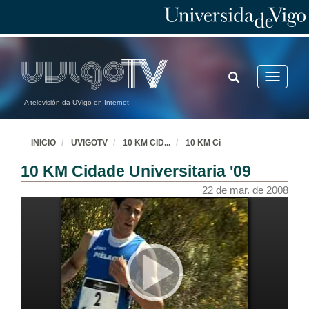
TOGGLE
Toggle
SEARCH
navigatio
A televisión da UVigo en Internet
INICIO
UVIGOTV
10 KM CID
...
10 KM Ci
10 KM Cidade Universitaria '09
22 de mar. de 2008