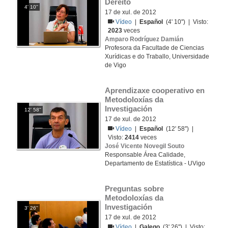
Dereito
4' 10''
17 de xul. de 2012
Vídeo
|
Español
(4' 10'') | Visto:
2023
veces
Amparo Rodríguez Damián
Profesora da Facultade de Ciencias
Xurídicas e do Traballo, Universidade
de Vigo
Aprendizaxe cooperativo en 
Metodoloxías da 
Investigación
12' 58''
17 de xul. de 2012
Vídeo
|
Español
(12' 58'') |
Visto:
2414
veces
José Vicente Novegil Souto
Responsable Área Calidade,
Departamento de Estatística - UVigo
Preguntas sobre 
Metodoloxías da 
Investigación
3' 26''
17 de xul. de 2012
Vídeo
|
Galego
(3' 26'') | Visto: