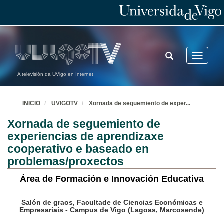
TOGGLE
Toggle
SEARCH
navigatio
A televisión da UVigo en Internet
INICIO
UVIGOTV
Xornada de seguemiento de exper
...
Xornada de seguemiento de
experiencias de aprendizaxe
cooperativo e baseado en
problemas/proxectos
Área de Formación e Innovación Educativa
Salón de graos, Facultade de Ciencias Económicas e
Empresariais - Campus de Vigo (Lagoas, Marcosende)