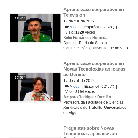
Aprendizaxe cooperativo en 
Televisión 
17' 48''
17 de xul. de 2012
Vídeo
|
Español
(17' 48'') |
Visto:
1828
veces
Xulio Fernández Hermida
Dpto. de Teoría do Sinal e
Comunicacións, Universidade de Vigo
Aprendizaxe cooperativo en 
Novas Tecnoloxías aplicadas 
ao Dereito
12' 57''
17 de xul. de 2012
Vídeo
|
Español
(12' 57'') |
Visto:
2694
veces
Amparo Rodríguez Damián
Profesora da Facultade de Ciencias
Xurídicas e do Traballo, Universidade
de Vigo
Preguntas sobre Novas 
Tecnoloxías aplicadas ao 