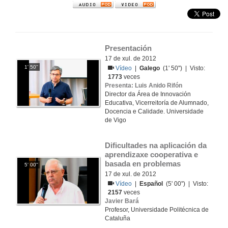
Presentación 
17 de xul. de 2012
1' 50''
Vídeo
|
Galego
(1' 50'') | Visto:
1773
veces
Presenta: Luis Anido Rifón
Director da Área de Innovación
Educativa, Vicerreitoría de Alumnado,
Docencia e Calidade. Universidade
de Vigo
Dificultades na aplicación da 
aprendizaxe cooperativa e 
basada en problemas
5' 00''
17 de xul. de 2012
Vídeo
|
Español
(5' 00'') | Visto:
2157
veces
Javier Bará
Profesor, Universidade Politécnica de
Cataluña