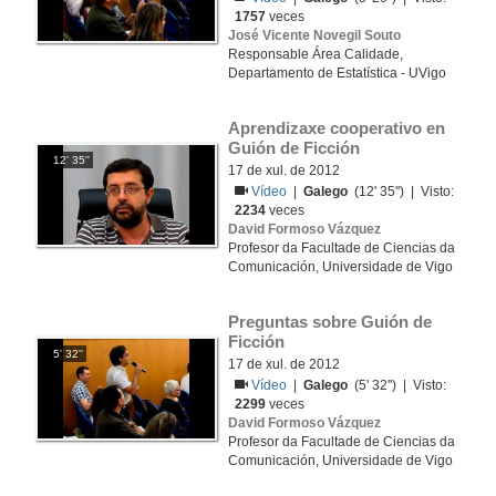
1757
veces
José Vicente Novegil Souto
Responsable Área Calidade,
Departamento de Estatística - UVigo
Aprendizaxe cooperativo en 
Guión de Ficción
12' 35''
17 de xul. de 2012
Vídeo
|
Galego
(12' 35'') | Visto:
2234
veces
David Formoso Vázquez
Profesor da Facultade de Ciencias da
Comunicación, Universidade de Vigo
Preguntas sobre Guión de 
Ficción
5' 32''
17 de xul. de 2012
Vídeo
|
Galego
(5' 32'') | Visto:
2299
veces
David Formoso Vázquez
Profesor da Facultade de Ciencias da
Comunicación, Universidade de Vigo