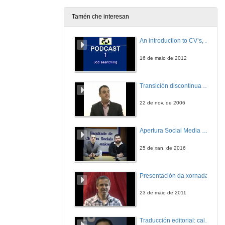
Tamén che interesan
An introduction to CV’s, letters, and job searching
16 de maio de 2012
Transición discontinua de partículas de microgel termosensible
22 de nov. de 2006
Apertura Social Media Day 2016
25 de xan. de 2016
Presentación da xornada
23 de maio de 2011
Traducción editorial: calidade e xestión de proxectos