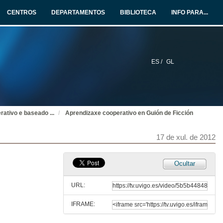
CENTROS
DEPARTAMENTOS
BIBLIOTECA
INFO PARA...
17 de xul. de 2012
Dificultades na aplicación da aprendizaxe cooperativa e basada en problemas
17 de xul. de 2012
ES /
GL
Aprendizaxe cooperativo en Televisión
17 de xul. de 2012
erativo e baseado
...
Aprendizaxe cooperativo en Guión de Ficción
Aprendizaxe cooperativo en Novas Tecnoloxías aplicadas ao Dereito
17 de xul. de 2012
17 de xul. de 2012
Ocultar
Preguntas sobre Novas Tecnoloxías aplicadas ao Dereito
URL:
17 de xul. de 2012
IFRAME:
Aprendizaxe cooperativo en Metodoloxías da Investigación