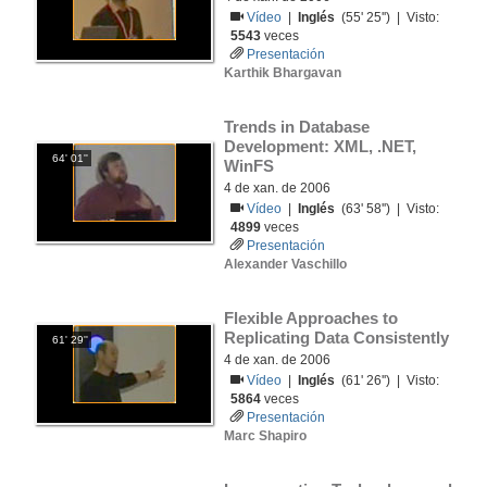
Vídeo
|
Inglés
(55' 25'') | Visto:
5543
veces
Presentación
Karthik Bhargavan
Trends in Database 
Development: XML, .NET, 
64' 01''
WinFS
4 de xan. de 2006
Vídeo
|
Inglés
(63' 58'') | Visto:
4899
veces
Presentación
Alexander Vaschillo
Flexible Approaches to 
Replicating Data Consistently
61' 29''
4 de xan. de 2006
Vídeo
|
Inglés
(61' 26'') | Visto:
5864
veces
Presentación
Marc Shapiro