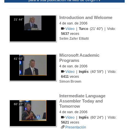
Introduction and Welcome
21' 44''
4 de xan. de 2006
Vídeo
|
Turco
(21' 40'') | Visto:
5637
veces
Selim Zafer Ellialti
Microsoft Academic 
41' 02''
Programs
4 de xan. de 2006
Vídeo
|
Inglés
(40' 59'') | Visto:
6411
veces
Simon Brown
Intermediate Language 
Assembler Today and 
60' 27''
Tomorrow
4 de xan. de 2006
Vídeo
|
Inglés
(60' 24'') | Visto:
5621
veces
Presentación