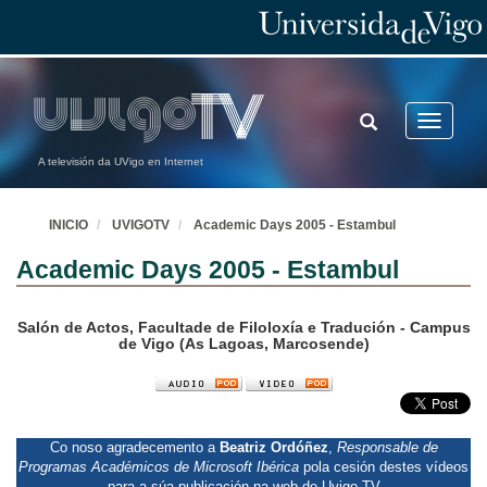
TOGGLE
Toggle
SEARCH
navigatio
A televisión da UVigo en Internet
INICIO
UVIGOTV
Academic Days 2005 - Estambul
Academic Days 2005 - Estambul
Salón de Actos, Facultade de Filoloxía e Tradución - Campus
de Vigo (As Lagoas, Marcosende)
Co noso agradecemento a
Beatriz Ordóñez
,
Responsable de
Programas Académicos de Microsoft Ibérica
pola cesión destes vídeos
para a súa publicación na web de Uvigo-TV