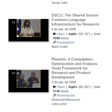
Serge Lidin
SSCLI: The Shared Source 
Common Language 
53' 21''
Infrastructure for Research
4 de xan. de 2006
Vídeo
|
Inglés
(53' 18'') | Visto:
5888
veces
Presentación
Mark Lewin
Phoenix: A Compilation, 
Optimization and Analysis 
Tools Framework for 
Research and Product 
60' 42''
Development
4 de xan. de 2006
Vídeo
|
Inglés
(60' 39'') | Visto:
5746
veces
Presentación
Shahrokh Mortazavi
John Lefor