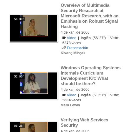
Overview of Multimedia 
Security Research at 
Microsoft Research, with an 
56' 30''
Emphasis on Robust Signal 
Hashing
4 de xan. de 2006
Vídeo
|
Inglés
(56' 27'') | Visto:
6373
veces
Presentación
Kivanç Mihçak
Windows Operating Systems 
Internals Curriculum 
52' 00''
Development Kit: What 
should be there?
4 de xan. de 2006
Vídeo
|
Inglés
(51' 57'') | Visto:
5604
veces
Mark Lewin
Verifying Web Services 
Security
55' 28''
4 de xan. de 2006