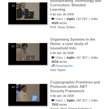
Incorporating Technology and 
Curriculum: Blended 
33' 33''
Learning
4 de xan. de 2006
Vídeo
|
Inglés
(33' 29'') | Visto:
4529
veces
Prof. Yasar Özden
Organising Systems in the 
Home: a case study of 
91' 33''
household lists
4 de xan. de 2006
Vídeo
|
Inglés
(91' 30'') | Visto:
6018
veces
Presentación
Alex Taylor
Cryptographic Primitives and 
Protocols within .NET 
40' 35''
Security Framework
4 de xan. de 2006
Vídeo
|
Inglés
(40' 32'') | Visto:
7932
veces
Assoc. Prof. Ahmet Koltuksuz