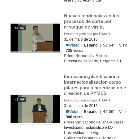
research & technology.
Nuevas tendencias en los 
procesos de corte por 
arranque de viruta
51' 54''
Evento organizado por ITMATI
31 de maio de 2013
Vídeo
|
Español
| 51' 54'' | Visto:
735
veces
Primo Hernández Martín
Director de calidade, Hergome S.L.
Innovacion,planificación e 
internacionalizacion como 
pilares para a perenizacion e 
creacion de PYMES
41' 06''
Evento organizado por ITMATI
31 de maio de 2013
Vídeo
|
Español
| 41' 06'' | Visto:
900
veces
Presenta: Jacobo de Uña-Alvarez
Investigador Estadistico e I.O.,
Universidade de Vigo
Guillermo Fernández Hermida