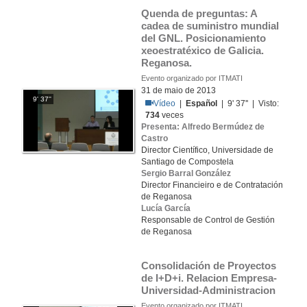
Quenda de preguntas: A 
cadea de suministro mundial 
del GNL. Posicionamiento 
xeoestratéxico de Galicia. 
Reganosa.
Evento organizado por ITMATI
31 de maio de 2013
9' 37''
Vídeo
|
Español
| 9' 37'' | Visto:
734
veces
Presenta: Alfredo Bermúdez de
Castro
Director Científico, Universidade de
Santiago de Compostela
Sergio Barral González
Director Financieiro e de Contratación
de Reganosa
Lucía García
Responsable de Control de Gestión
de Reganosa
Consolidación de Proyectos 
de I+D+i. Relacion Empresa-
Universidad-Administracion
Evento organizado por ITMATI