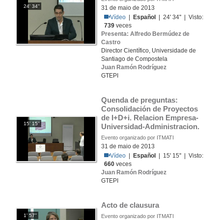
24' 34''
31 de maio de 2013
Vídeo
|
Español
| 24' 34'' | Visto:
739
veces
Presenta: Alfredo Bermúdez de
Castro
Director Científico, Universidade de
Santiago de Compostela
Juan Ramón Rodríguez
GTEPI
Quenda de preguntas: 
Consolidación de Proyectos 
de I+D+i. Relacion Empresa-
15' 15''
Universidad-Administracion. 
Evento organizado por ITMATI
31 de maio de 2013
Vídeo
|
Español
| 15' 15'' | Visto:
660
veces
Juan Ramón Rodríguez
GTEPI
Acto de clausura
1' 57''
Evento organizado por ITMATI