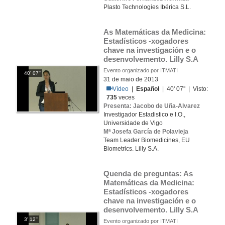
Plasto Technologies Ibérica S.L.
As Matemáticas da Medicina: 
Estadísticos -xogadores 
chave na investigación e o 
desenvolvemento. Lilly S.A
Evento organizado por ITMATI
40' 07''
31 de maio de 2013
Vídeo
|
Español
| 40' 07'' | Visto:
735
veces
Presenta: Jacobo de Uña-Alvarez
Investigador Estadistico e I.O.,
Universidade de Vigo
Mª Josefa García de Polavieja
Team Leader Biomedicines, EU
Biometrics. Lilly S.A.
Quenda de preguntas: As 
Matemáticas da Medicina: 
Estadísticos -xogadores 
chave na investigación e o 
desenvolvemento. Lilly S.A
3' 12''
Evento organizado por ITMATI