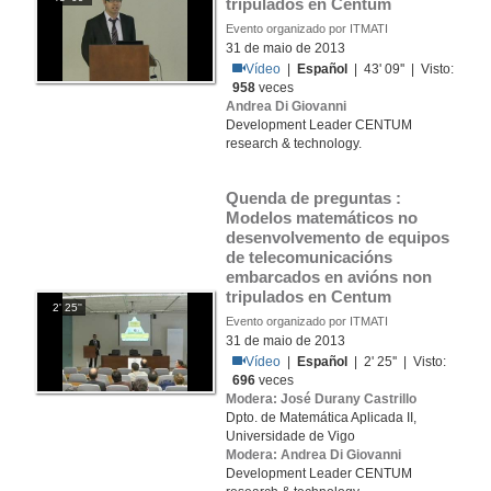
tripulados en Centum
Evento organizado por ITMATI
31 de maio de 2013
Vídeo
|
Español
| 43' 09'' | Visto:
958
veces
Andrea Di Giovanni
Development Leader CENTUM
research & technology.
Quenda de preguntas : 
Modelos matemáticos no 
desenvolvemento de equipos 
de telecomunicacións 
embarcados en avións non 
tripulados en Centum
2' 25''
Evento organizado por ITMATI
31 de maio de 2013
Vídeo
|
Español
| 2' 25'' | Visto:
696
veces
Modera: José Durany Castrillo
Dpto. de Matemática Aplicada II,
Universidade de Vigo
Modera: Andrea Di Giovanni
Development Leader CENTUM