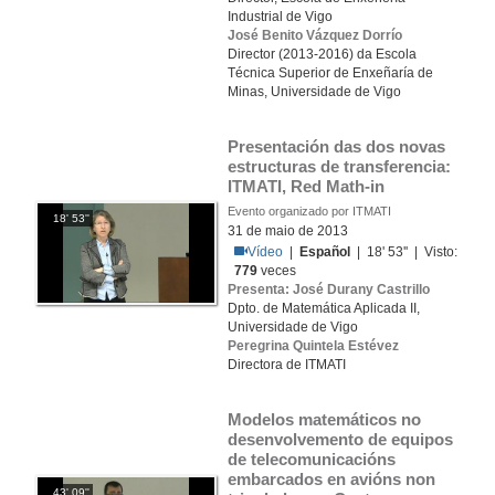
Industrial de Vigo
José Benito Vázquez Dorrío
Director (2013-2016) da Escola
Técnica Superior de Enxeñaría de
Minas, Universidade de Vigo
Presentación das dos novas 
estructuras de transferencia: 
ITMATI, Red Math-in
Evento organizado por ITMATI
18' 53''
31 de maio de 2013
Vídeo
|
Español
| 18' 53'' | Visto:
779
veces
Presenta: José Durany Castrillo
Dpto. de Matemática Aplicada II,
Universidade de Vigo
Peregrina Quintela Estévez
Directora de ITMATI
Modelos matemáticos no 
desenvolvemento de equipos 
de telecomunicacións 
embarcados en avións non 
43' 09''