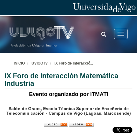
TOGGLE
Toggle
SEARCH
navigatio
A televisión da UVigo en Internet
INICIO
UVIGOTV
IX Foro de Interacció
...
IX Foro de Interacción Matemática
Industria
Evento organizado por ITMATI
Salón de Graos, Escola Técnica Superior de Enxeñería de
Telecomunicación - Campus de Vigo (Lagoas, Marcosende)