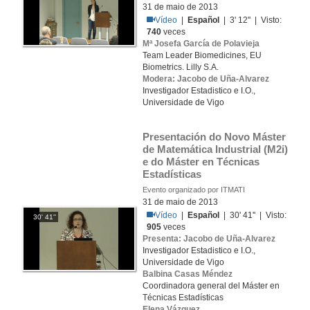
31 de maio de 2013
Vídeo
|
Español
| 3' 12'' | Visto:
740
veces
Mª Josefa García de Polavieja
Team Leader Biomedicines, EU
Biometrics. Lilly S.A.
Modera: Jacobo de Uña-Alvarez
Investigador Estadistico e I.O.,
Universidade de Vigo
Presentación do Novo Máster 
de Matemática Industrial (M2i) 
e do Máster en Técnicas 
Estadísticas
Evento organizado por ITMATI
31 de maio de 2013
Vídeo
|
Español
| 30' 41'' | Visto:
30' 41''
905
veces
Presenta: Jacobo de Uña-Alvarez
Investigador Estadistico e I.O.,
Universidade de Vigo
Balbina Casas Méndez
Coordinadora general del Máster en
Técnicas Estadísticas
Elena Vázquez