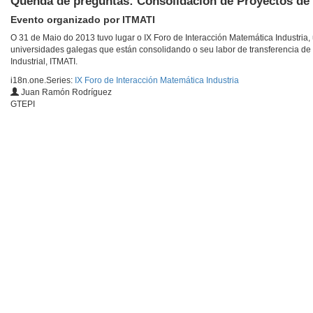
Quenda de preguntas: Consolidación de Proyectos de 
Evento organizado por ITMATI
O 31 de Maio do 2013 tuvo lugar o IX Foro de Interacción Matemática Industria,
universidades galegas que están consolidando o seu labor de transferencia de te
Industrial, ITMATI.
i18n.one.Series:
IX Foro de Interacción Matemática Industria
Juan Ramón Rodríguez
GTEPI