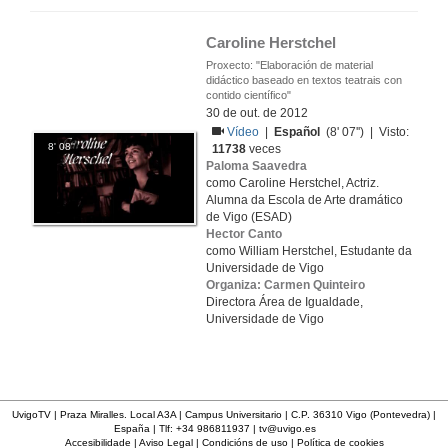
Caroline Herstchel
Proxecto: "Elaboración de material
didáctico baseado en textos teatrais con
contido científico"
30 de out. de 2012
Vídeo
|
Español
(8' 07'') | Visto:
8' 08''
11738
veces
Paloma Saavedra
como Caroline Herstchel, Actriz.
Alumna da Escola de Arte dramático
de Vigo (ESAD)
Hector Canto
como William Herstchel, Estudante da
Universidade de Vigo
Organiza: Carmen Quinteiro
Directora Área de Igualdade,
Universidade de Vigo
UvigoTV | Praza Miralles. Local A3A | Campus Universitario | C.P. 36310 Vigo (Pontevedra) |
España | Tlf: +34 986811937 |
tv@uvigo.es
Accesibilidade
|
Aviso Legal
|
Condicións de uso
|
Política de cookies