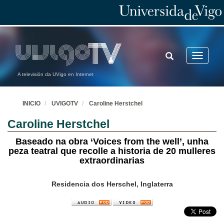
TOGGLE
Toggle
SEARCH
navigatio
A televisión da UVigo en Internet
INICIO
UVIGOTV
Caroline Herstchel
Caroline Herstchel
Baseado na obra ‘Voices from the well’, unha
peza teatral que recolle a historia de 20 mulleres
extraordinarias
Residencia dos Herschel, Inglaterra