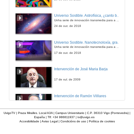
Universo Sostible. Astrofísica, ¿canto brillan as estrelas?
Unha serie de innovación transmedia para a divulgación da ciencia producida pola Crue e emitida pola 2 de TVE
24 de out. de 2018
Universo Sostible. Nanotecnoloxía, gran solución
Unha serie de innovación transmedia para a divulgación da ciencia producida pola Crue e emitida pola 2 de TVE
17 de out. de 2018
Intervención de José Maria Barja
17 de xul. de 2009
Intervención de Ramón Villlares
17 de xul. de 2009
UvigoTV | Praza Miralles. Local A3A | Campus Universitario | C.P. 36310 Vigo (Pontevedra) |
España | Tlf: +34 986811937 |
tv@uvigo.es
Accesibilidade
|
Aviso Legal
|
Condicións de uso
|
Política de cookies
Intervención de Craig Patterson
17 de xul. de 2009