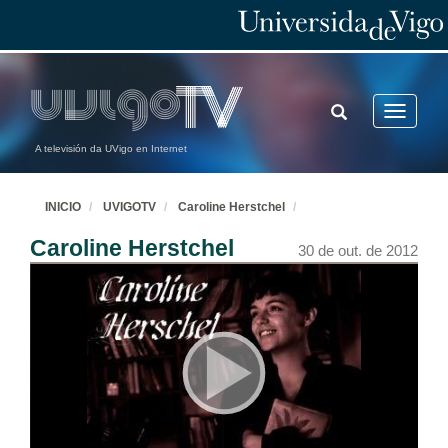
TOGGLE
Toggle
SEARCH
navigatio
A televisión da UVigo en Internet
INICIO
UVIGOTV
Caroline Herstchel
Caroline Herstchel
30 de out. de 2012