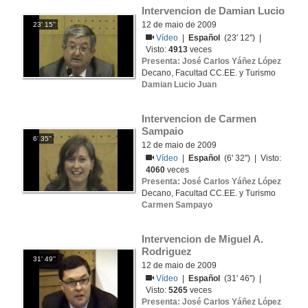
Intervencion de Damian Lucio
12 de maio de 2009
23' 15''
Vídeo
|
Español
(23' 12'') |
Visto:
4913
veces
Presenta: José Carlos Yáñez López
Decano, Facultad CC.EE. y Turismo
Damian Lucio Juan
Intervencion de Carmen 
Sampaio
6' 35''
12 de maio de 2009
Vídeo
|
Español
(6' 32'') | Visto:
4060
veces
Presenta: José Carlos Yáñez López
Decano, Facultad CC.EE. y Turismo
Carmen Sampayo
Intervencion de Miguel A. 
Rodriguez
31' 49''
12 de maio de 2009
Vídeo
|
Español
(31' 46'') |
Visto:
5265
veces
Presenta: José Carlos Yáñez López