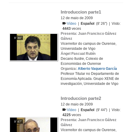
Introduccion parte1
12 de maio de 2009
Vídeo
|
Español
(8' 26'') | Visto:
4443
veces
Presenta: Juan Francisco Gálvez
8' 30''
Gálvez
Vicerreitor do campus de Ourense,
Universidade de Vigo
Ángel Pascual Rubín
Decano Ilustre, Colexio de
Economistas de Ourense
Organiza:
Alberto Vaquero García
Profesor Titular no Departamento de
Economía Aplicada. Grupo XENE de
investigación, Universidade de Vigo
Introduccion parte2
12 de maio de 2009
Vídeo
|
Español
(9' 44'') | Visto:
4225
veces
Presenta: Juan Francisco Gálvez
9' 47''
Gálvez
Vicerreitor do campus de Ourense,