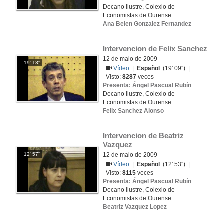
Decano Ilustre, Colexio de
Economistas de Ourense
Ana Belen Gonzalez Fernandez
Intervencion de Felix Sanchez
12 de maio de 2009
19' 13''
Vídeo
|
Español
(19' 09'') |
Visto:
8287
veces
Presenta: Ángel Pascual Rubín
Decano Ilustre, Colexio de
Economistas de Ourense
Felix Sanchez Alonso
Intervencion de Beatriz 
Vazquez
12' 57''
12 de maio de 2009
Vídeo
|
Español
(12' 53'') |
Visto:
8115
veces
Presenta: Ángel Pascual Rubín
Decano Ilustre, Colexio de
Economistas de Ourense
Beatriz Vazquez Lopez