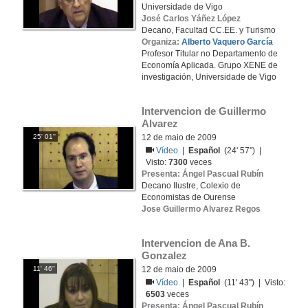
Universidade de Vigo
José Carlos Yáñez López
Decano, Facultad CC.EE. y Turismo
Organiza:
Alberto Vaquero García
Profesor Titular no Departamento de
Economía Aplicada. Grupo XENE de
investigación, Universidade de Vigo
Intervencion de Guillermo 
Alvarez
25' 01''
12 de maio de 2009
Vídeo
|
Español
(24' 57'') |
Visto:
7300
veces
Presenta: Ángel Pascual Rubín
Decano Ilustre, Colexio de
Economistas de Ourense
Jose Guillermo Alvarez Regos
Intervencion de Ana B. 
Gonzalez
11' 46''
12 de maio de 2009
Vídeo
|
Español
(11' 43'') | Visto:
6503
veces
Presenta: Ángel Pascual Rubín