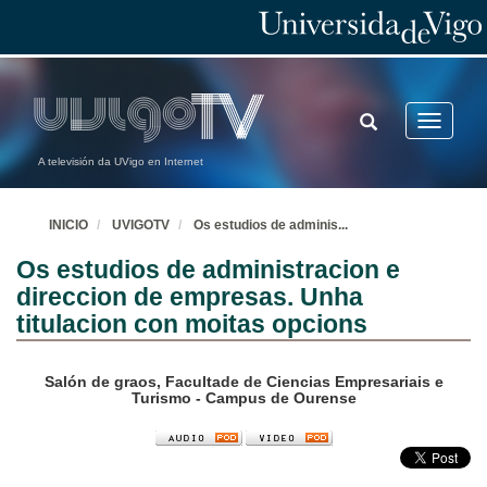
TOGGLE
Toggle
SEARCH
navigatio
A televisión da UVigo en Internet
INICIO
UVIGOTV
Os estudios de adminis
...
Os estudios de administracion e
direccion de empresas. Unha
titulacion con moitas opcions
Salón de graos, Facultade de Ciencias Empresariais e
Turismo - Campus de Ourense