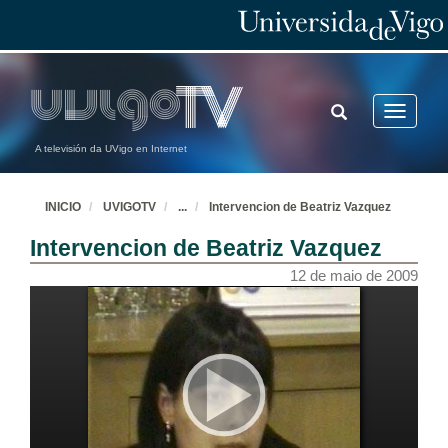
TOGGLE
Toggle
SEARCH
navigatio
A televisión da UVigo en Internet
INICIO
UVIGOTV
...
Intervencion de Beatriz Vazquez
Intervencion de Beatriz Vazquez
12 de maio de 2009