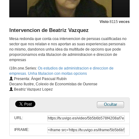
Visto
8115
veces
Introduccion parte1
Intervencion de Beatriz Vazquez
12 de maio de 2009
Mesa redonda que conta coa intervencion de persoas cualificadas no
sector que nos relatan e nos aportan as suas experiencias personais
no mismo, dandonos unha idea da multitude de opcions que pode
Introduccion parte2
proporcionarnos esta titulacion de administracion e direccion de
empresas
12 de maio de 2009
i18n.one.Series:
Os estudios de administracion e direccion de
empresas. Unha titulacion con moitas opcions
Presenta: Ángel Pascual Rubín
Intervencion de Guillermo Alvarez
Decano Ilustre, Colexio de Economistas de Ourense
Beatriz Vazquez Lopez
12 de maio de 2009
Ocultar
Intervencion de Ana B. Gonzalez
URL:
12 de maio de 2009
IFRAME:
Intervencion de Felix Sanchez