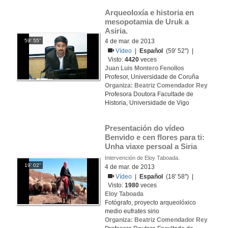
Arqueoloxía e historia en 
mesopotamia de Uruk a 
Asiria.
59' 55''
4 de mar. de 2013
Vídeo
|
Español
(59' 52'') |
Visto:
4420
veces
Juan Luis Montero Fenollos
Profesor, Universidade de Coruña
Organiza: Beatriz Comendador Rey
Profesora Doutora Facultade de
Historia, Universidade de Vigo
Presentación do vídeo 
Benvido e cen flores para ti: 
Unha viaxe persoal a Siria
Intervención de Eloy Taboada.
19' 02''
4 de mar. de 2013
Vídeo
|
Español
(18' 58'') |
Visto:
1980
veces
Eloy Taboada
Fotógrafo, proyecto arqueolóxico
medio eufrates sirio
Organiza: Beatriz Comendador Rey