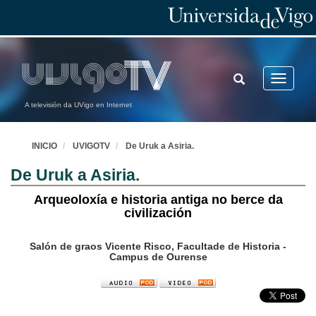
TOGGLE
Toggle
SEARCH
navigatio
A televisión da UVigo en Internet
INICIO
UVIGOTV
De Uruk a Asiria.
De Uruk a Asiria.
Arqueoloxía e historia antiga no berce da
civilización
Salón de graos Vicente Risco, Facultade de Historia -
Campus de Ourense