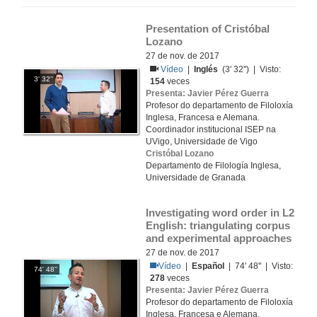
Presentation of Cristóbal 
Lozano
27 de nov. de 2017
Vídeo
|
Inglés
(3' 32'') | Visto:
3' 32''
154
veces
Presenta: Javier Pérez Guerra
Profesor do departamento de Filoloxía
Inglesa, Francesa e Alemana.
Coordinador institucional ISEP na
UVigo, Universidade de Vigo
Cristóbal Lozano
Departamento de Filología Inglesa,
Universidade de Granada
Investigating word order in L2 
English: triangulating corpus 
and experimental approaches
27 de nov. de 2017
Vídeo
|
Español
| 74' 48'' | Visto:
74' 48''
278
veces
Presenta: Javier Pérez Guerra
Profesor do departamento de Filoloxía
Inglesa, Francesa e Alemana.