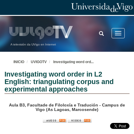
TOGGLE
Toggle
SEARCH
navigatio
A televisión da UVigo en Internet
INICIO
UVIGOTV
Investigating word ord
...
Investigating word order in L2
English: triangulating corpus and
experimental approaches
Aula B3, Facultade de Filoloxía e Tradución - Campus de
Vigo (As Lagoas, Marcosende)